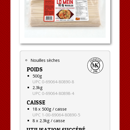
Nouilles sèches
POIDS
500g
UPC 0-69064-80890-8
2.3kg
UPC 0-69064-80898-4
CAISSE
18 x 500g / caisse
UPC 1-00-69064-80890-5
8 x 2.3kg / caisse
UTILISATION SUGGÉRÉ