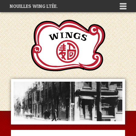
NOUILLES WING LTÉE.
1
2
3