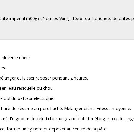
n
âté impérial (500g) «Nouilles Wing Ltée.», ou 2 paquets de pâtes p
nlever le coeur.
res.
mélanger et laisser reposer pendant 2 heures.
ser l'eau résiduelle du chou.
e bol du batteur électrique.
t l'huile de sésame au porc haché. Mélanger bien à vitesse moyenne.
aré, l'oignon et le céleri dans un grand bol et mélanger tout les ingr
ce, former un cylindre et deposer au centre de la pâte.