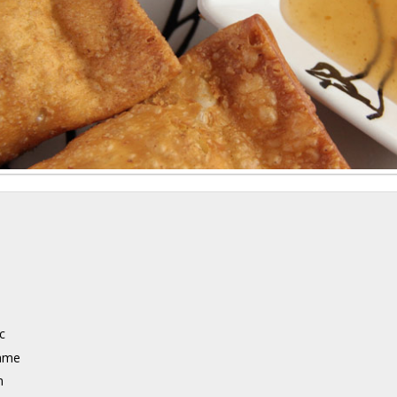
nc
same
n