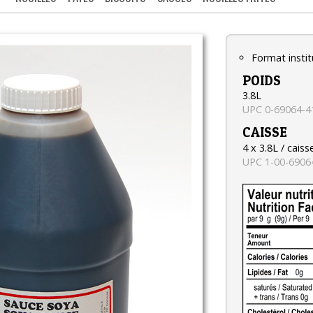
Format instit
POIDS
3.8L
UPC 0-69064-4
CAISSE
4 x 3.8L / caiss
UPC 1-00-6906