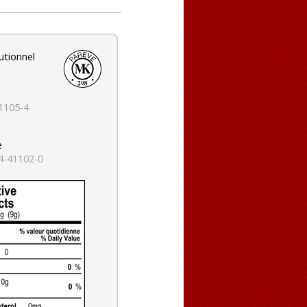
utionnel
1105-4
e
4-41102-0