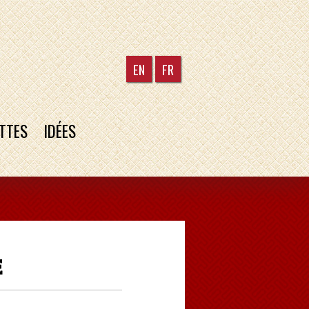
EN
FR
TTES
IDÉES
E