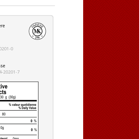
ère
0201-0
sse
4-20201-7