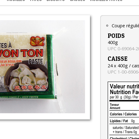
Coupe réguli
POIDS
400g
UPC 0-69064-2
CAISSE
24 x 400g / cai
UPC 1-00-6906