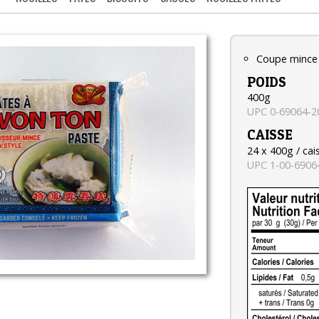
Coupe mince
POIDS
400g
UPC 0-69064-2
CAISSE
24 x 400g / cai
UPC 1-00-6906