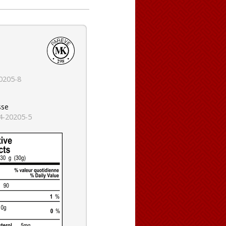
0205-8
sse
4-20205-5