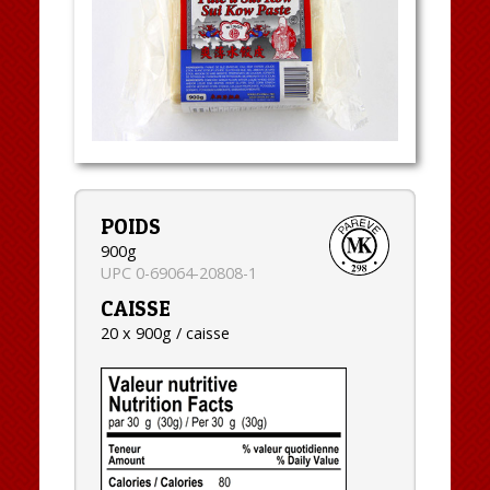
POIDS
900g
UPC 0-69064-20808-1
CAISSE
20 x 900g / caisse