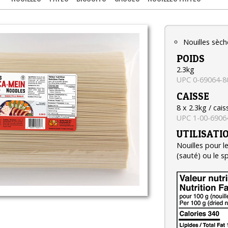
Nouilles sèch
POIDS
2.3kg
UPC 0-69064-8
CAISSE
8 x 2.3kg / cais
UPC 1-00-6906
UTILISATI
Nouilles pour l
(sauté) ou le s