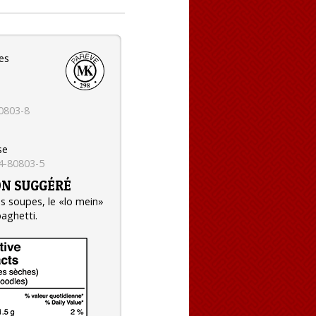
es
0803-8
se
4-80803-5
ON SUGGÉRÉ
es soupes, le «lo mein»
paghetti.