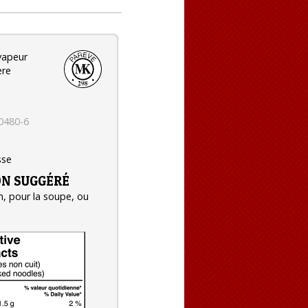
 vapeur
ère
0480-6
sse
ON SUGGÉRÉ
, pour la soupe, ou