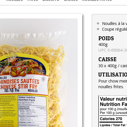
Nouilles à la
Coupe réguli
POIDS
400g
UPC 0-69064-3
CAISSE
30 x 400g / cai
UTILISATI
Pour chow mein
nouilles frites.