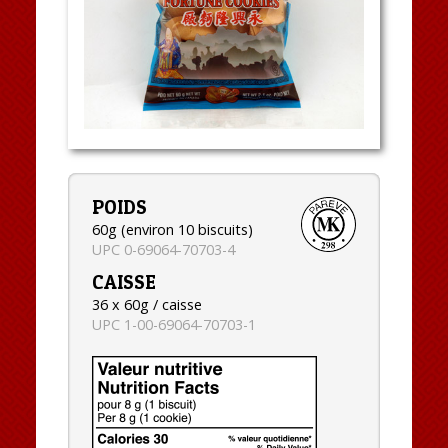
POIDS
60g (environ 10 biscuits)
UPC 0-69064-70703-4
CAISSE
36 x 60g / caisse
UPC 1-00-69064-70703-1