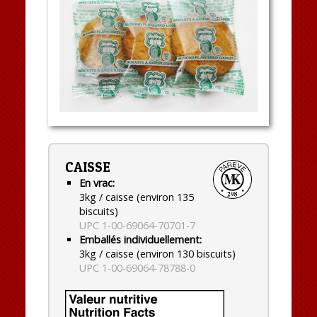
CAISSE
En vrac:
3kg / caisse (environ 135
biscuits)
UPC 1-00-69064-70701-7
Emballés individuellement:
3kg / caisse (environ 130 biscuits)
UPC 1-00-69064-78788-0